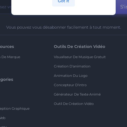
Got it
S'i
Vous pouvez vous désabonner facilement à tout moment.
ources
Outils De Création Vidéo
s De Marque
Visualiseur De Musique Gratuit
Création D'animation
Animation Du Logo
gories
Concepteur D'intro
o
Générateur De Texte Animé
Outil De Création Vidéo
eption Graphique
Web