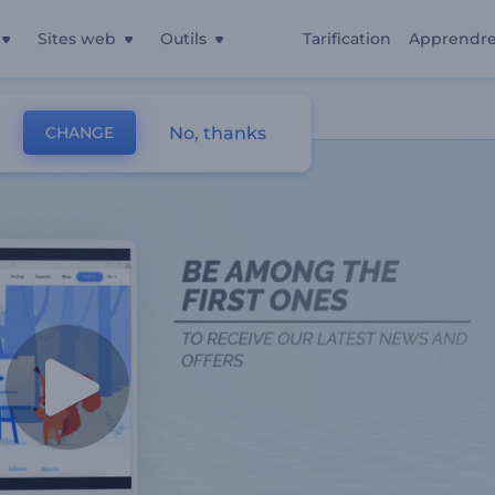
Sites web
Outils
Tarification
Apprendr
e Web
No, thanks
CHANGE