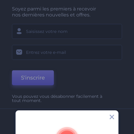
Soyez parmi les premiers à recevoir
nos dernières nouvelles et offres.
S'inscrire
Vous pouvez vous désabonner facilement à
tout moment.
Entreprise
A Propos De Nous