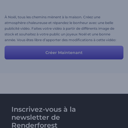
À Noël, tous les chemins mènent à la maison. Créez une
atmosphère chaleureuse et répandez le bonheur avec une belle
publicité vidéo. Faites votre vidéo à partir de différents image de
stock et souhaitez à votre public un joyeux Noël et une bonne
année. Vous êtes libre d’apporter des modifications à cette vidéo:
réglez les scènes, ajoutez de nouvelles vidéos ou supprimez celles
dont vous n’avez pas besoin. Amusez-vous!
Créer Maintenant
Inscrivez-vous à la
newsletter de
Renderforest