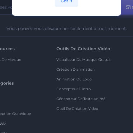
Got it
S'i
Vous pouvez vous désabonner facilement à tout moment.
ources
Outils De Création Vidéo
s De Marque
Visualiseur De Musique Gratuit
Création D'animation
Animation Du Logo
gories
Concepteur D'intro
o
Générateur De Texte Animé
Outil De Création Vidéo
eption Graphique
Web