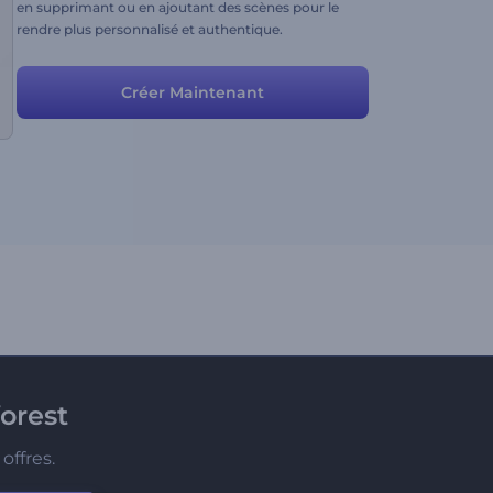
en supprimant ou en ajoutant des scènes pour le
rendre plus personnalisé et authentique.
Créer Maintenant
orest
offres.