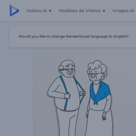
Vidéos IA
Modèles de Vidéos
Images IA
Accueil
Modèles
Promotion Des Maisons De Retraite
Would you like to change Renderforest language to English?