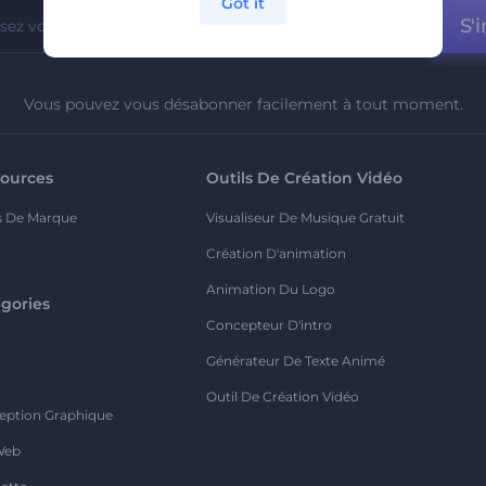
Got it
S'i
Vous pouvez vous désabonner facilement à tout moment.
ources
Outils De Création Vidéo
s De Marque
Visualiseur De Musique Gratuit
Création D'animation
Animation Du Logo
gories
Concepteur D'intro
o
Générateur De Texte Animé
Outil De Création Vidéo
eption Graphique
Web