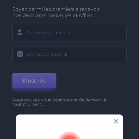
Soyez parmi les premiers à recevoir
nos dernières nouvelles et offres.
S'inscrire
Vous pouvez vous désabonner facilement à
tout moment.
Entreprise
A Propos De Nous