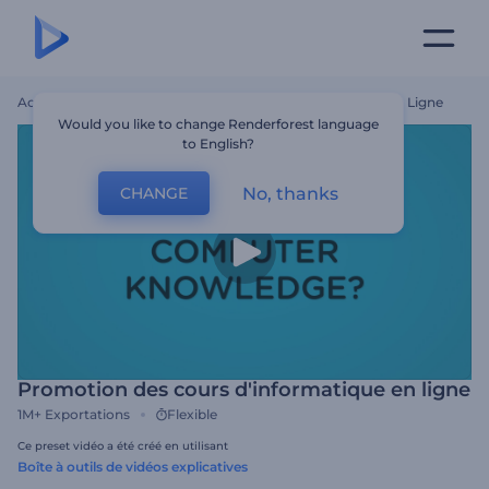
Accueil
Modèles
Promotion Des Cours D'informatique En Ligne
Would you like to change Renderforest language
to English?
No, thanks
CHANGE
Promotion des cours d'informatique en ligne
1M+
Exportations
Flexible
Ce preset vidéo a été créé en utilisant
Boîte à outils de vidéos explicatives