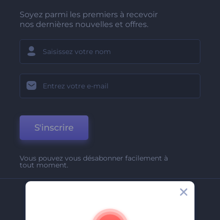
Soyez parmi les premiers à recevoir
nos dernières nouvelles et offres.
S'inscrire
Vous pouvez vous désabonner facilement à
tout moment.
Entreprise
A Propos De Nous