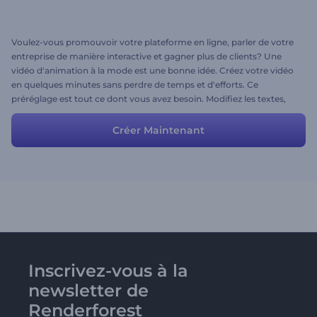
Voulez-vous promouvoir votre plateforme en ligne, parler de votre
entreprise de manière interactive et gagner plus de clients? Une
vidéo d'animation à la mode est une bonne idée. Créez votre vidéo
en quelques minutes sans perdre de temps et d'efforts. Ce
préréglage est tout ce dont vous avez besoin. Modifiez les textes,
ajoutez votre support, choisissez le style et les couleurs, puis cliquez
sur Aperçu!
Créer Maintenant
Inscrivez-vous à la
newsletter de
Renderforest