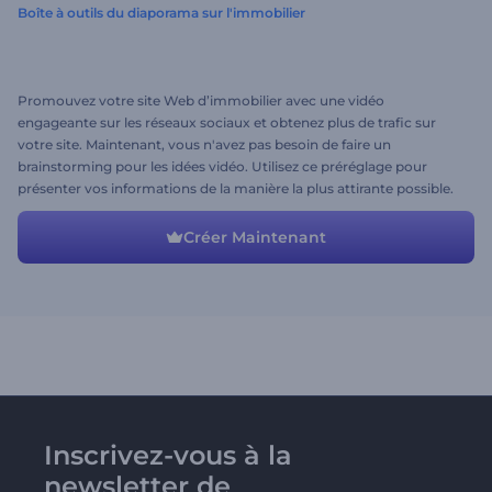
Boîte à outils du diaporama sur l'immobilier
Promouvez votre site Web d’immobilier avec une vidéo
engageante sur les réseaux sociaux et obtenez plus de trafic sur
votre site. Maintenant, vous n'avez pas besoin de faire un
brainstorming pour les idées vidéo. Utilisez ce préréglage pour
présenter vos informations de la manière la plus attirante possible.
Modifiez les scènes, ajoutez-en de nouvelles ou supprimez celles
dont vous n'avez pas besoin pour obtenir le résultat souhaité.
Créer Maintenant
Inscrivez-vous à la
newsletter de