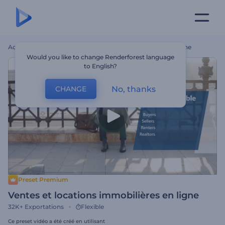
Accueil
Modèles
Ventes Et Locations Immobilières En Ligne
Would you like to change Renderforest language
to English?
No, thanks
CHANGE
Preset Premium
Ventes et locations immobilières en ligne
32K+
Exportations
Flexible
Ce preset vidéo a été créé en utilisant