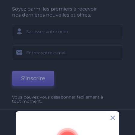
Soyez parmi les premiers à recevoir
nos dernières nouvelles et offres.
S'inscrire
Vous pouvez vous désabonner facilement à
tout moment.
Entreprise
A Propos De Nous