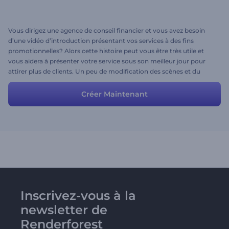
Vous dirigez une agence de conseil financier et vous avez besoin
d’une vidéo d’introduction présentant vos services à des fins
promotionnelles? Alors cette histoire peut vous être très utile et
vous aidera à présenter votre service sous son meilleur jour pour
attirer plus de clients. Un peu de modification des scènes et du
script et rien de plus n'est requis de votre part pour présenter votre
incroyable vidéo promotionnelle aujourd'hui.
Créer Maintenant
Inscrivez-vous à la
newsletter de
Renderforest