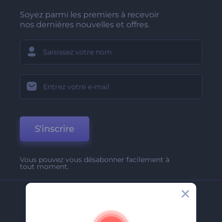
Soyez parmi les premiers à recevoir
nos dernières nouvelles et offres.
S'inscrire
Vous pouvez vous désabonner facilement à
tout moment.
Entreprise
A Propos De Nous