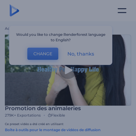
Accueil
Modèles
Promotion Des Animaleries
Would you like to change Renderforest language
to English?
No, thanks
CHANGE
Promotion des animaleries
279K+
Exportations
Flexible
Ce preset vidéo a été créé en utilisant
Boîte à outils pour le montage de vidéos de diffusion