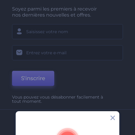
Soyez parmi les premiers à recevoir
nos dernières nouvelles et offres.
S'inscrire
Vous pouvez vous désabonner facilement à
tout moment.
Entreprise
A Propos De Nous