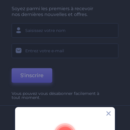
Soyez parmi les premiers à recevoir
nos dernières nouvelles et offres.
S'inscrire
Vous pouvez vous désabonner facilement à
tout moment.
Entreprise
A Propos De Nous