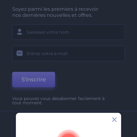
Soyez parmi les premiers à recevoir
nos dernières nouvelles et offres.
S'inscrire
Vous pouvez vous désabonner facilement à
tout moment.
Entreprise
A Propos De Nous