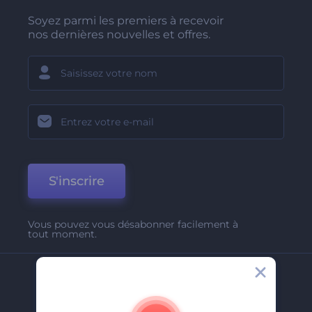
Soyez parmi les premiers à recevoir
nos dernières nouvelles et offres.
S'inscrire
Vous pouvez vous désabonner facilement à
tout moment.
Entreprise
A Propos De Nous