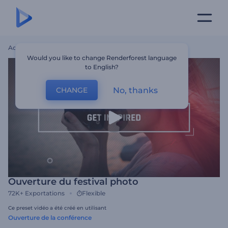
Accueil
Modèles
Ouverture Du Festival Photo
Would you like to change Renderforest language
to English?
No, thanks
CHANGE
Ouverture du festival photo
72K+
Exportations
Flexible
Ce preset vidéo a été créé en utilisant
Ouverture de la conférence