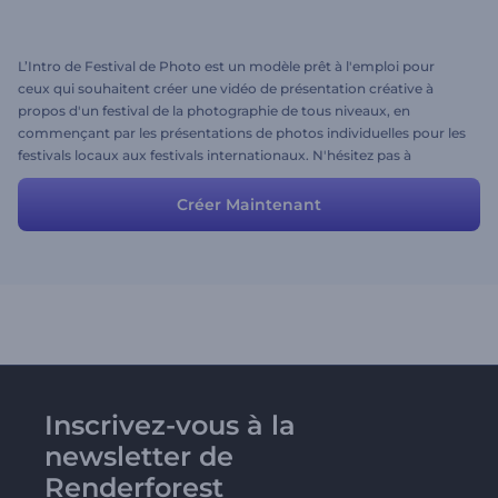
L’Intro de Festival de Photo est un modèle prêt à l'emploi pour
ceux qui souhaitent créer une vidéo de présentation créative à
propos d'un festival de la photographie de tous niveaux, en
commençant par les présentations de photos individuelles pour les
festivals locaux aux festivals internationaux. N'hésitez pas à
modifier le préréglage en fonction de vos besoins. Vous pouvez
télécharger vos propres photos, vidéos, musique ou voix off et
Créer Maintenant
ajouter ou supprimer des scènes si nécessaire.
Inscrivez-vous à la
newsletter de
Renderforest