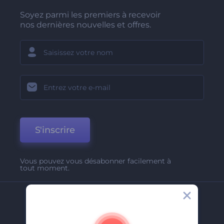
Soyez parmi les premiers à recevoir
nos dernières nouvelles et offres.
S'inscrire
Vous pouvez vous désabonner facilement à
tout moment.
Entreprise
A Propos De Nous