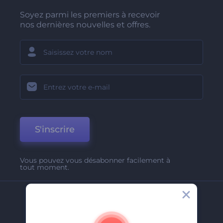
Soyez parmi les premiers à recevoir
nos dernières nouvelles et offres.
S'inscrire
Vous pouvez vous désabonner facilement à
tout moment.
Entreprise
A Propos De Nous