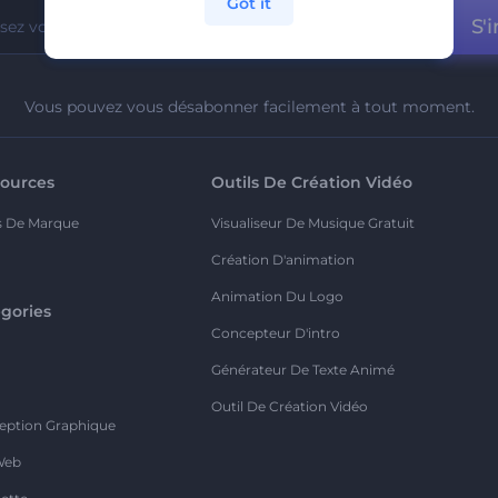
Got it
S'i
Vous pouvez vous désabonner facilement à tout moment.
ources
Outils De Création Vidéo
s De Marque
Visualiseur De Musique Gratuit
Création D'animation
Animation Du Logo
gories
Concepteur D'intro
o
Générateur De Texte Animé
Outil De Création Vidéo
eption Graphique
Web