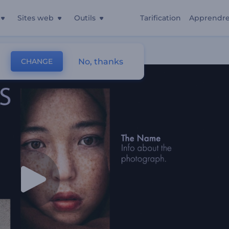
Sites web
Outils
Tarification
Apprendr
No, thanks
CHANGE