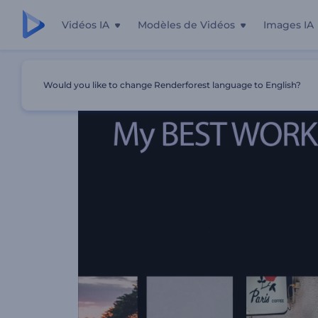
Vidéos IA
Modèles de Vidéos
Images IA
Accueil
Modèles
Portfolio Photographique
Would you like to change Renderforest language to English?