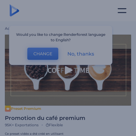
Accueil
Modèles
Promotion Du Café Premium
Would you like to change Renderforest language
to English?
No, thanks
CHANGE
Preset Premium
Promotion du café premium
95K+
Exportations
Flexible
Ce preset vidéo a été créé en utilisant