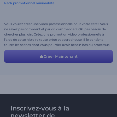
Pack promotionnel minimaliste
Vous voulez créer une vidéo professionnelle pour votre café? Vous
ne savez pas comment et par où commencer? Ok, pas besoin de
chercher plus loin. Créez une promotion vidéo professionnelle à
l'aide de cette histoire toute prête et accrocheuse. Elle contient
toutes les scènes dont vous pourriez avoir besoin lors du processus
de création de votre vidéo. N'hésitez pas à modifier la structure si
nécessaire et à répandre l'odeur du café tout autour!
Créer Maintenant
Inscrivez-vous à la
newsletter de