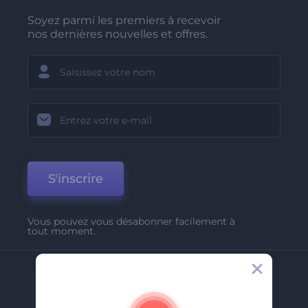
Soyez parmi les premiers à recevoir
nos dernières nouvelles et offres.
S'inscrire
Vous pouvez vous désabonner facilement à
tout moment.
Entreprise
A Propos De Nous