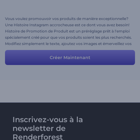
Vous voulez promouvoir vos produits de manière exceptionnelle?
Une Histoire Instagram accrocheuse est ce dont vous avez besoin!
Histoire de Promotion de Produit est un préréglage prêt à l'emploi
spécialement créé pour que vos produits soient les plus recherchés.
Modifiez simplement le texte, ajoutez vos images et émerveillez vos
abonnés avec des histoires accrocheuses! Qu'est-ce que vous
attendez? Essayez ce préréglage aujourd'hui!
Créer Maintenant
Inscrivez-vous à la
newsletter de
Renderforest