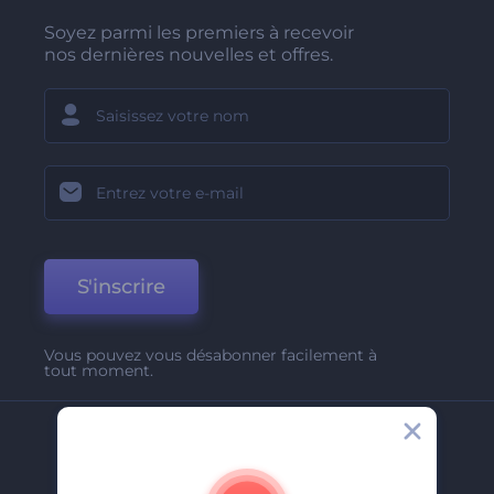
Soyez parmi les premiers à recevoir
nos dernières nouvelles et offres.
S'inscrire
Vous pouvez vous désabonner facilement à
tout moment.
Entreprise
A Propos De Nous