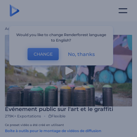
Accueil
Modèles
Événement Public Sur L'art Et Le Graffiti
Would you like to change Renderforest language
to English?
No, thanks
CHANGE
Événement public sur l'art et le graffiti
279K+
Exportations
Flexible
Ce preset vidéo a été créé en utilisant
Boîte à outils pour le montage de vidéos de diffusion