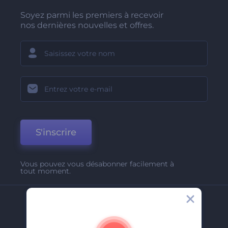
Soyez parmi les premiers à recevoir
nos dernières nouvelles et offres.
S'inscrire
Vous pouvez vous désabonner facilement à
tout moment.
Entreprise
A Propos De Nous