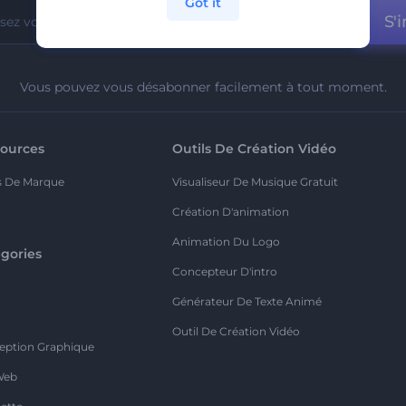
Got it
S'i
Vous pouvez vous désabonner facilement à tout moment.
ources
Outils De Création Vidéo
s De Marque
Visualiseur De Musique Gratuit
Création D'animation
Animation Du Logo
gories
Concepteur D'intro
o
Générateur De Texte Animé
Outil De Création Vidéo
eption Graphique
Web