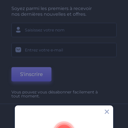
Soyez parmi les premiers à recevoir
nos dernières nouvelles et offres.
S'inscrire
Vous pouvez vous désabonner facilement à
tout moment.
Entreprise
A Propos De Nous