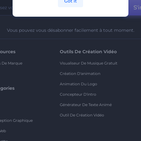
Got it
S'i
Vous pouvez vous désabonner facilement à tout moment.
ources
Outils De Création Vidéo
s De Marque
Visualiseur De Musique Gratuit
Création D'animation
Animation Du Logo
gories
Concepteur D'intro
o
Générateur De Texte Animé
Outil De Création Vidéo
eption Graphique
Web