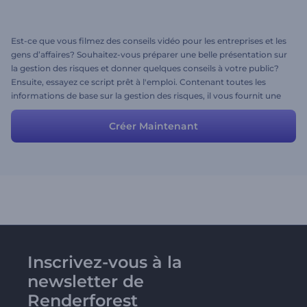
Est-ce que vous filmez des conseils vidéo pour les entreprises et les
gens d’affaires? Souhaitez-vous préparer une belle présentation sur
la gestion des risques et donner quelques conseils à votre public?
Ensuite, essayez ce script prêt à l'emploi. Contenant toutes les
informations de base sur la gestion des risques, il vous fournit une
base idéale. Ajoutez quelques conseils et votre expérience, de
nouvelles scènes et préparez votre présentation sur la gestion des
Créer Maintenant
risques en un tour de main.
Inscrivez-vous à la
newsletter de
Renderforest