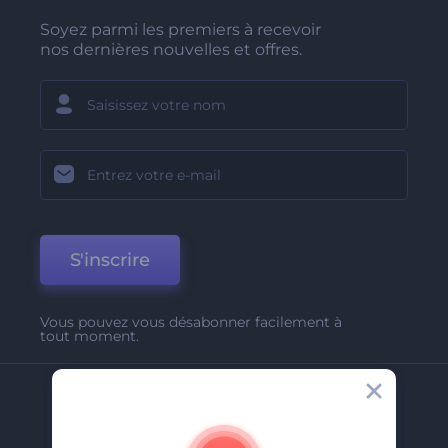
Soyez parmi les premiers à recevoir
nos dernières nouvelles et offres.
S'inscrire
Vous pouvez vous désabonner facilement à
tout moment.
Entreprise
A Propos De Nous