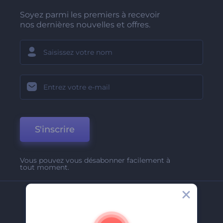
Soyez parmi les premiers à recevoir
nos dernières nouvelles et offres.
S'inscrire
Vous pouvez vous désabonner facilement à
tout moment.
Entreprise
A Propos De Nous