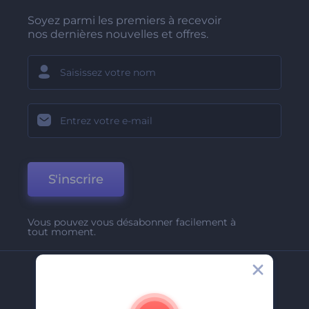
Soyez parmi les premiers à recevoir
nos dernières nouvelles et offres.
S'inscrire
Vous pouvez vous désabonner facilement à
tout moment.
Entreprise
A Propos De Nous