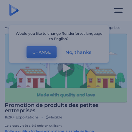
Accueil
Modèles
Promotion De Produits Des Petites Entreprises
Would you like to change Renderforest language
to English?
No, thanks
CHANGE
Promotion de produits des petites
entreprises
162K+
Exportations
Flexible
Ce preset vidéo a été créé en utilisant
Boîte à outils - Vidéos explicatives au style de ligne