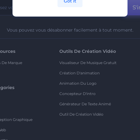
Got it
S'i
Vous pouvez vous désabonner facilement à tout moment.
ources
Outils De Création Vidéo
s De Marque
Visualiseur De Musique Gratuit
Création D'animation
Animation Du Logo
gories
Concepteur D'intro
o
Générateur De Texte Animé
Outil De Création Vidéo
eption Graphique
Web