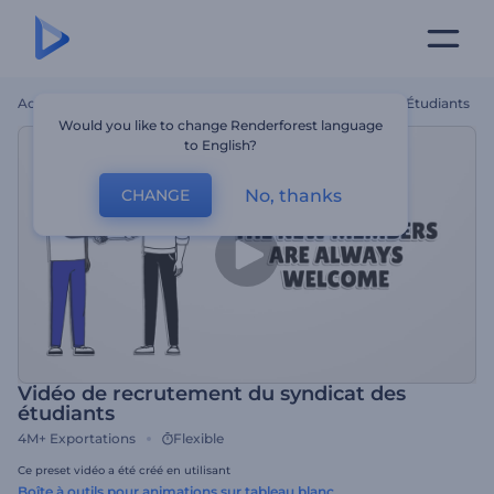
Accueil
Modèles
Vidéo De Recrutement Du Syndicat Des Étudiants
Would you like to change Renderforest language
to English?
No, thanks
CHANGE
Vidéo de recrutement du syndicat des
étudiants
4M+
Exportations
Flexible
Ce preset vidéo a été créé en utilisant
Boîte à outils pour animations sur tableau blanc