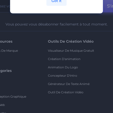
Got it
S'i
Vous pouvez vous désabonner facilement à tout moment.
ources
Outils De Création Vidéo
s De Marque
Visualiseur De Musique Gratuit
Création D'animation
Animation Du Logo
gories
Concepteur D'intro
o
Générateur De Texte Animé
Outil De Création Vidéo
eption Graphique
Web