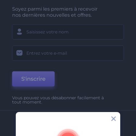
Soyez parmi les premiers à recevoir
nos dernières nouvelles et offres.
S'inscrire
Vous pouvez vous désabonner facilement à
tout moment.
Entreprise
A Propos De Nous