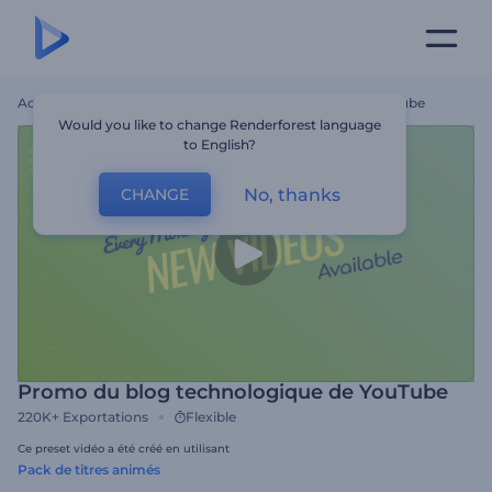
Accueil
Modèles
Promo Du Blog Technologique De YouTube
Would you like to change Renderforest language
to English?
No, thanks
CHANGE
Promo du blog technologique de YouTube
220K+
Exportations
Flexible
Ce preset vidéo a été créé en utilisant
Pack de titres animés