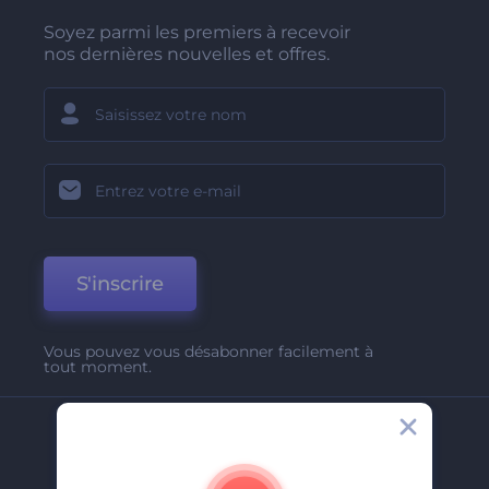
Soyez parmi les premiers à recevoir
nos dernières nouvelles et offres.
S'inscrire
Vous pouvez vous désabonner facilement à
tout moment.
Entreprise
A Propos De Nous