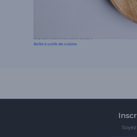
Ce preset vidéo a été créé en utilisant
Boîte à outils de cuisine
Insc
Soyez 