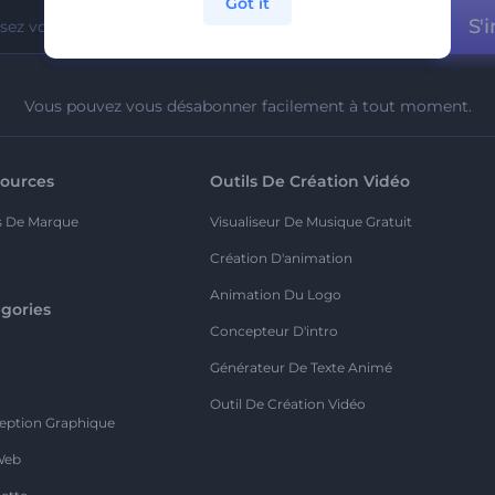
Got it
S'i
Vous pouvez vous désabonner facilement à tout moment.
ources
Outils De Création Vidéo
s De Marque
Visualiseur De Musique Gratuit
Création D'animation
Animation Du Logo
gories
Concepteur D'intro
o
Générateur De Texte Animé
Outil De Création Vidéo
eption Graphique
Web