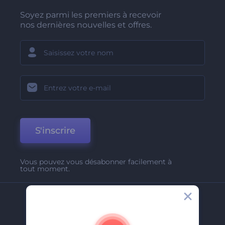
Soyez parmi les premiers à recevoir
nos dernières nouvelles et offres.
S'inscrire
Vous pouvez vous désabonner facilement à
tout moment.
Entreprise
A Propos De Nous