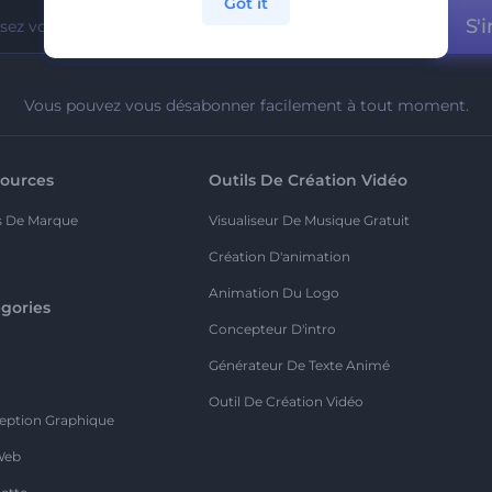
Got it
S'i
Vous pouvez vous désabonner facilement à tout moment.
ources
Outils De Création Vidéo
s De Marque
Visualiseur De Musique Gratuit
Création D'animation
Animation Du Logo
gories
Concepteur D'intro
o
Générateur De Texte Animé
Outil De Création Vidéo
eption Graphique
Web