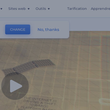
Sites web
Outils
Tarification
Apprendr
chnologie
No, thanks
CHANGE