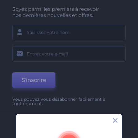
Soyez parmi les premiers à recevoir
nos dernières nouvelles et offres.
S'inscrire
Vous pouvez vous désabonner facilement à
tout moment.
Entreprise
A Propos De Nous