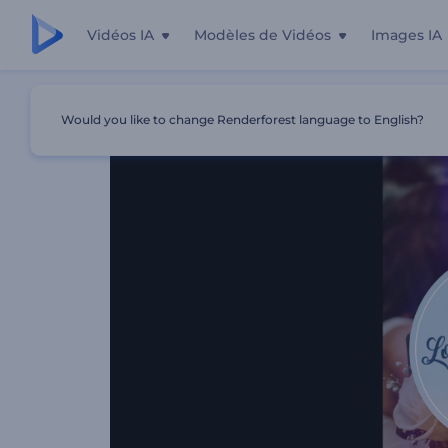
Vidéos IA
Modèles de Vidéos
Images IA
Accueil
Modèles
Story De Mariage
Would you like to change Renderforest language to English?