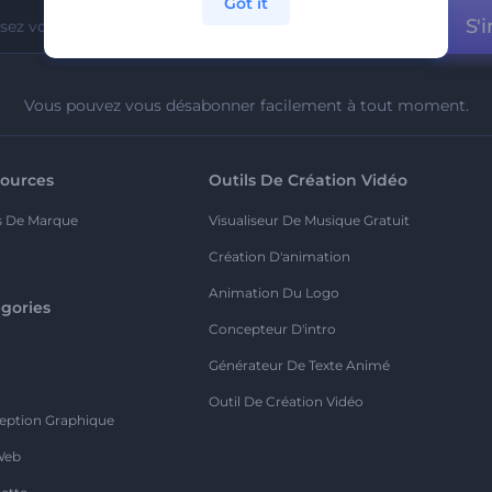
Got it
S'i
Vous pouvez vous désabonner facilement à tout moment.
ources
Outils De Création Vidéo
s De Marque
Visualiseur De Musique Gratuit
Création D'animation
Animation Du Logo
gories
Concepteur D'intro
o
Générateur De Texte Animé
Outil De Création Vidéo
eption Graphique
Web