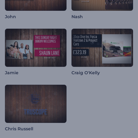
John
Nash
Jamie
Craig O'Kelly
Chris Russell