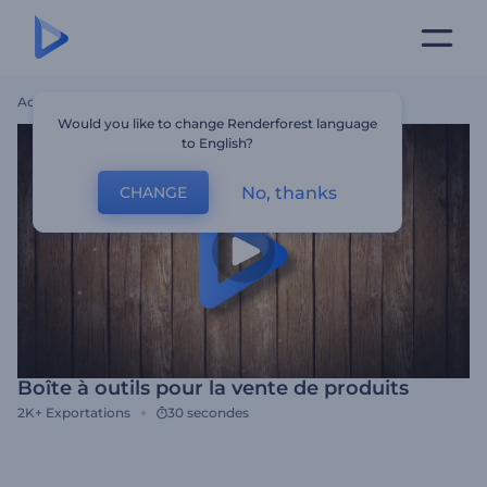
Accueil
Modèles
Boîte À Outils Pour La Vente De Produits
Would you like to change Renderforest language
to English?
No, thanks
CHANGE
Boîte à outils pour la vente de produits
2K+
Exportations
30 secondes