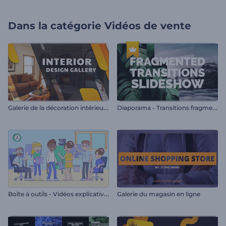
Dans la catégorie
Vidéos de vente
G
alerie de la décoration intérieure
D
iaporama - Transitions fragmentées
B
oîte à outils - Vidéos explicatives au style de ligne
Galerie du magasin en ligne