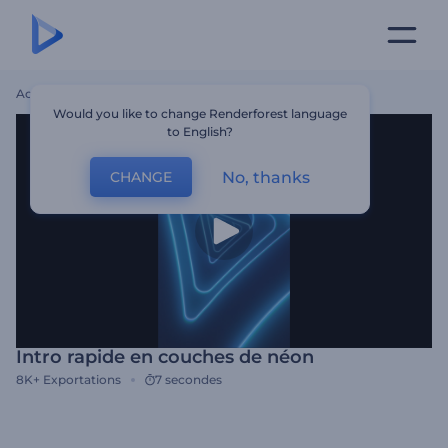
Accueil
Modèles
Intro Rapide En Couches De Néon
Would you like to change Renderforest language
to English?
No, thanks
CHANGE
Intro rapide en couches de néon
8K+
Exportations
7 secondes