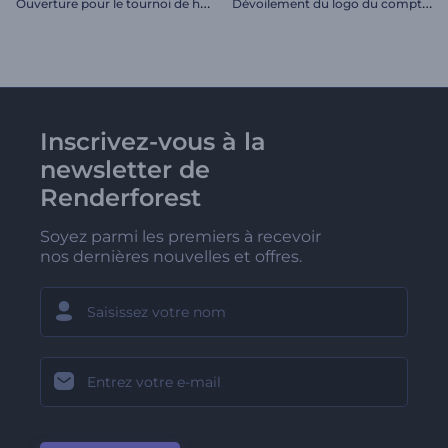
O
uverture pour le tournoi de hockey
D
évoilement du logo du compte à rebours
Inscrivez-vous à la
newsletter de
Renderforest
Soyez parmi les premiers à recevoir
nos dernières nouvelles et offres.