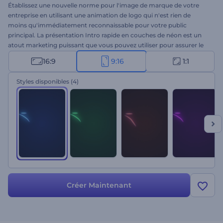
Établissez une nouvelle norme pour l'image de marque de votre
entreprise en utilisant une animation de logo qui n'est rien de
moins qu'immédiatement reconnaissable pour votre public
principal. La présentation Intro rapide en couches de néon est un
atout marketing puissant que vous pouvez utiliser pour assurer le
succès de votre entreprise. Dotée de couches de néons rapides et
16:9
9:16
1:1
dézoomantes, cette intro ne manquera pas d'avoir un impact
exceptionnel sur vos spectateurs et de susciter davantage d'intérêt
Styles disponibles
(4)
pour votre entreprise. Il vous suffit de télécharger votre logo, de
choisir l'option de style que vous préférez, d'écrire votre slogan et
d'attendre quelques minutes pour obtenir votre intro animée de
manière professionnelle. Parfaitement adaptée aux introductions
d'entreprises, aux promotions de produits ou de services, aux
ouvertures de présentations, aux intros ou outros de chaînes, aux
publicités, et à bien d'autres choses encore. Essayez-le maintenant !
Créer Maintenant