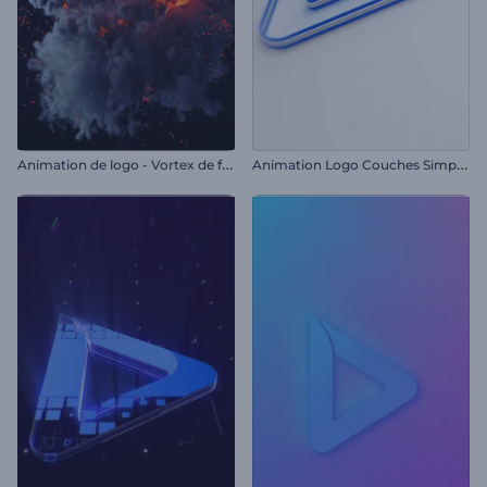
A
nimation de logo - Vortex de feu
A
nimation Logo Couches Simples