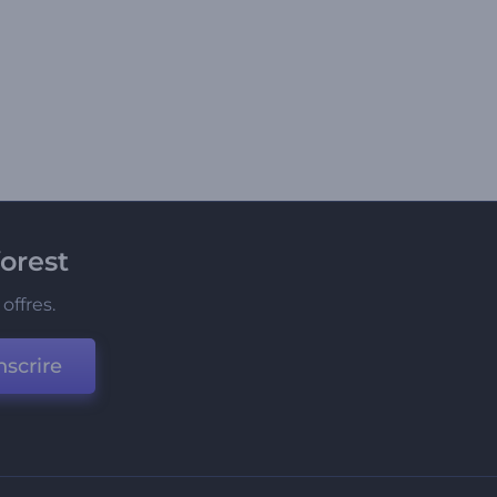
orest
offres.
nscrire