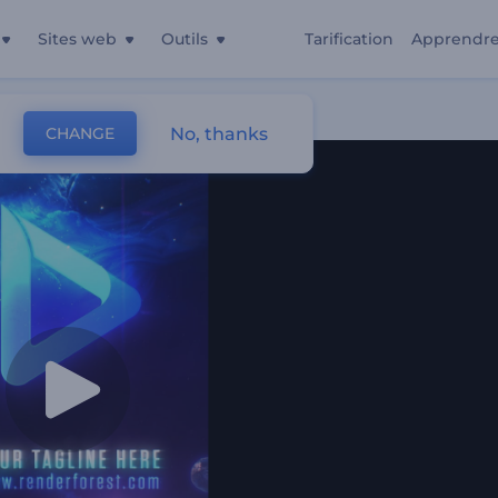
Sites web
Outils
Tarification
Apprendr
No, thanks
CHANGE