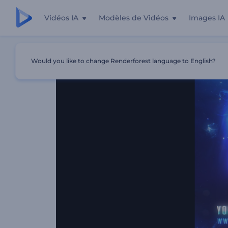
Vidéos IA
Modèles de Vidéos
Images IA
Accueil
Modèles
Intro Réaliste De L'univers
Would you like to change Renderforest language to English?