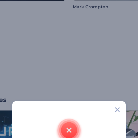
Mark Crompton
es