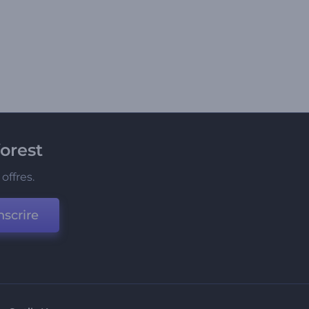
orest
offres.
nscrire