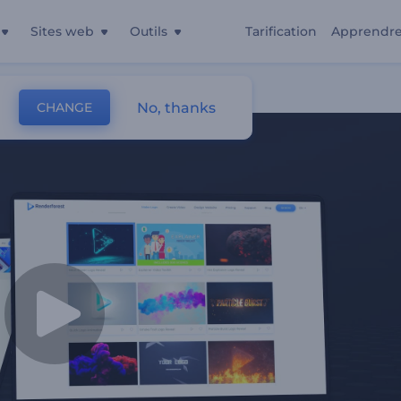
Sites web
Outils
Tarification
Apprendr
No, thanks
CHANGE