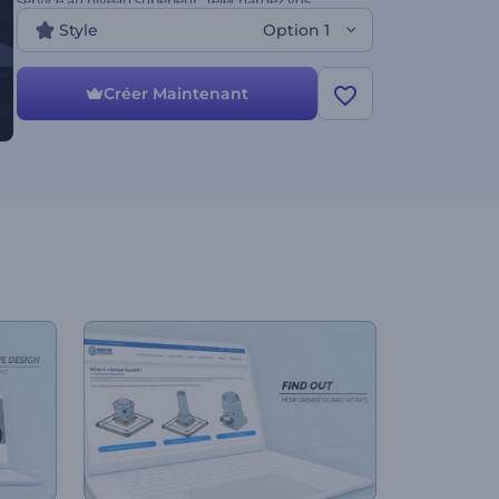
service au niveau supérieur. Téléchargez vos
fichiers et présentez parfaitement votre agence de
Style
Option 1
création web, votre blog, vos logiciels, vos modèles,
votre service de référencement, votre application
mobile, vos produits et bien d’autres entreprises
Créer Maintenant
basées sur le web. Essayez-le aujourd'hui.