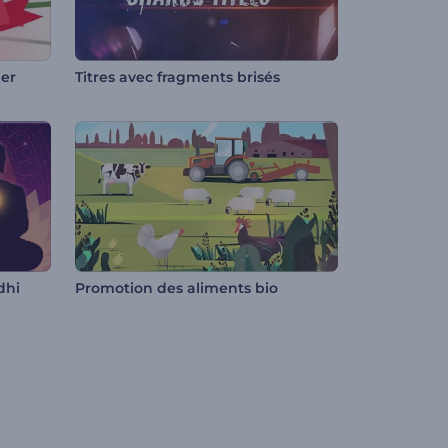
ner
Titres avec fragments brisés
dhi
Promotion des aliments bio