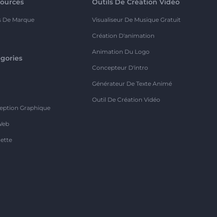
ources
Outils De Création Vidéo
s De Marque
Visualiseur De Musique Gratuit
Création D'animation
Animation Du Logo
gories
Concepteur D'intro
o
Générateur De Texte Animé
Outil De Création Vidéo
eption Graphique
Web
ette