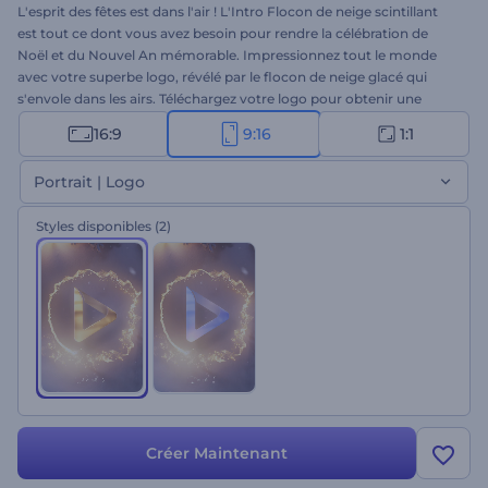
L'esprit des fêtes est dans l'air ! L'Intro Flocon de neige scintillant
est tout ce dont vous avez besoin pour rendre la célébration de
Noël et du Nouvel An mémorable. Impressionnez tout le monde
avec votre superbe logo, révélé par le flocon de neige glacé qui
s'envole dans les airs. Téléchargez votre logo pour obtenir une
animation vidéo haute résolution en quelques clics seulement.
16:9
9:16
1:1
Parfaitement adapté aux intros de vacances, aux publicités
télévisées de Noël, aux ouvertures de présentation et à de
Portrait | Logo
nombreux autres projets créatifs. Essayez-le maintenant !
Styles disponibles
(2)
Créer Maintenant