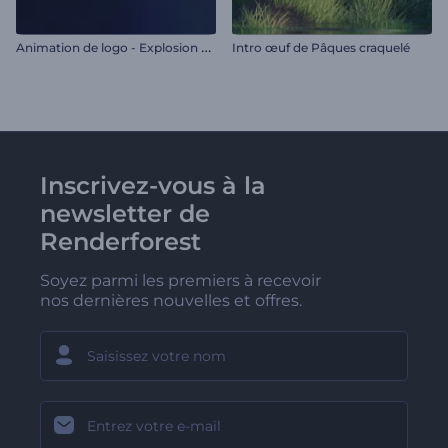
A
nimation de logo - Explosion de particules
Intro œuf de Pâques craquelé
Inscrivez-vous à la
newsletter de
Renderforest
Soyez parmi les premiers à recevoir
nos dernières nouvelles et offres.