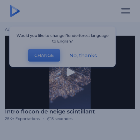
Accueil
Modèles
Intro Flocon De Neige Scintillant
Would you like to change Renderforest language
to English?
No, thanks
CHANGE
Intro flocon de neige scintillant
25K+
Exportations
15 secondes