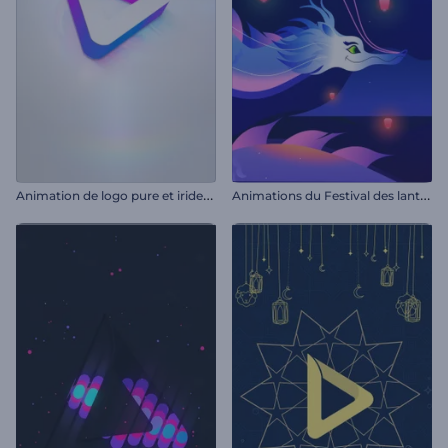
A
nimation de logo pure et iridescente
A
nimations du Festival des lanternes