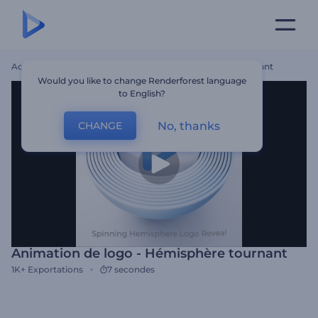
Accueil
Modèles
Animation De Logo - Hémisphère Tournant
Would you like to change Renderforest language
to English?
No, thanks
CHANGE
Animation de logo - Hémisphère tournant
1K+
Exportations
7 secondes