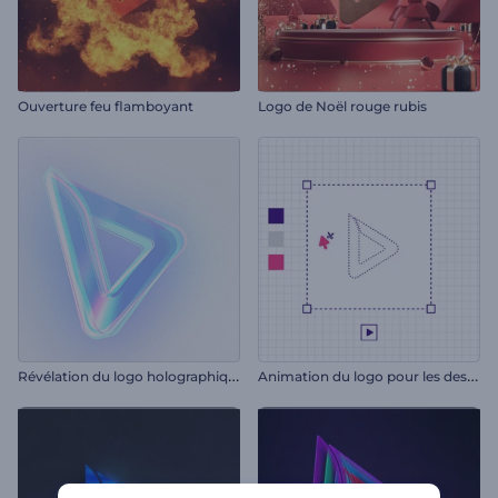
Ouverture feu flamboyant
Logo de Noël rouge rubis
R
évélation du logo holographique
A
nimation du logo pour les designers