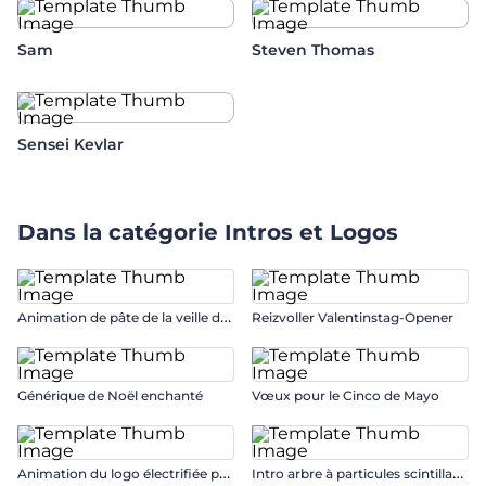
Sam
Steven Thomas
Sensei Kevlar
Dans la catégorie
Intros et Logos
A
nimation de pâte de la veille de Noël
Reizvoller Valentinstag-Opener
Générique de Noël enchanté
Vœux pour le Cinco de Mayo
A
nimation du logo électrifiée pour les jeux vidéo
I
ntro arbre à particules scintillantes