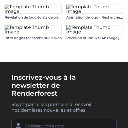
R
évélation de logo éclats de glace
A
nimation de logo - Recherche sur le web
R
éveillon du Nouvel An rouge jovial
Intro onglet recherche sur le web
Inscrivez-vous à la
newsletter de
Renderforest
Soyez parmi les premiers à recevoir
nos dernières nouvelles et offres.