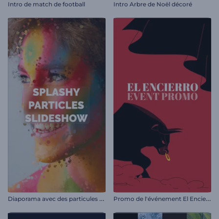
Intro de match de football
Intro Arbre de Noël décoré
D
iaporama avec des particules éclaboussantes
P
romo de l'événement El Encierro