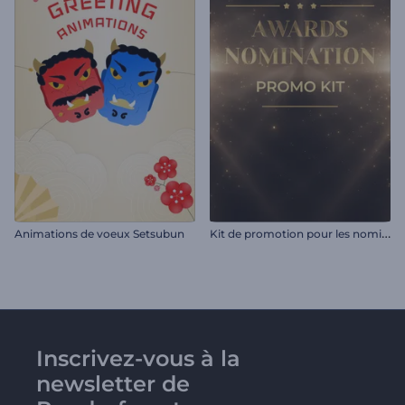
K
it de promotion pour les nominations aux prix
Animations de voeux Setsubun
Inscrivez-vous à la
newsletter de