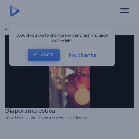
Accueil
Modèles
Diaporama Estival
Would you like to change Renderforest language
to English?
No, thanks
CHANGE
Diaporama estival
20
scènes
2K+
Exportations
Flexible