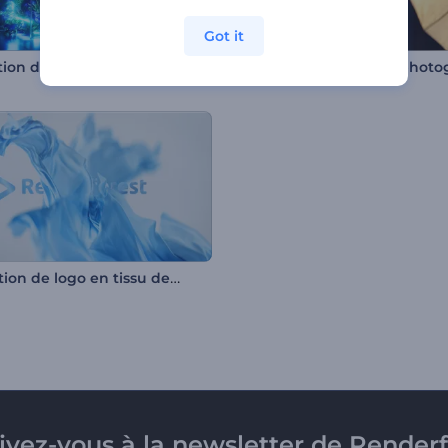
Got it
Animation de logo - Néon tropical
Révélation de logo en tissu de soie
rivez-vous à la newsletter de Renderf