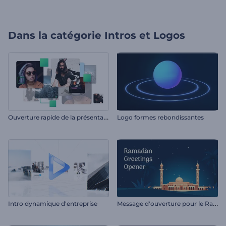
Dans la catégorie
Intros et Logos
O
uverture rapide de la présentation
Logo formes rebondissantes
M
essage d'ouverture pour le Ramadan
Intro dynamique d'entreprise