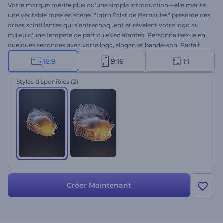
Votre marque mérite plus qu'une simple introduction—elle mérite
une véritable mise en scène. "Intro Éclat de Particules" présente des
orbes scintillantes qui s'entrechoquent et révèlent votre logo au
milieu d'une tempête de particules éclatantes. Personnalisez-le en
quelques secondes avec votre logo, slogan et bande-son. Parfait
pour les secteurs de la technologie, de la science, de la biologie, de
16:9
9:16
1:1
l’innovation et de la création, qui veulent impressionner dès la
première seconde. Créez-le maintenant et boostez votre identité de
Styles disponibles
(2)
marque avec une explosion étincelante !
Créer Maintenant