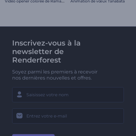
V
idéo opener colorée de Ramadan
Animation de vœux Tanabata
Inscrivez-vous à la
newsletter de
Renderforest
Soyez parmi les premiers à recevoir
nos dernières nouvelles et offres.