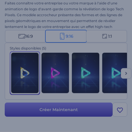
Faites connaître votre entreprise ou votre marque à l'aide d'une
animation de logo d'avant-garde comme la révélation de logo Tech
Pixels. Ce modèle accrocheur présente des formes et des lignes de
pixels géométriques en mouvement qui permettent de révéler
lentement le logo de votre entreprise avec un effet high-tech
élégant. Téléchargez votre logo, tapez votre slogan, et obtenez une
16:9
9:16
1:1
animation de logo professionnelle en quelques clics. Utilisez-le pour
promouvoir de nouveaux produits technologiques, des entreprises,
Styles disponibles
(5)
des marques et bien d'autres projets créatifs. Essayez-le
maintenant !
Créer Maintenant