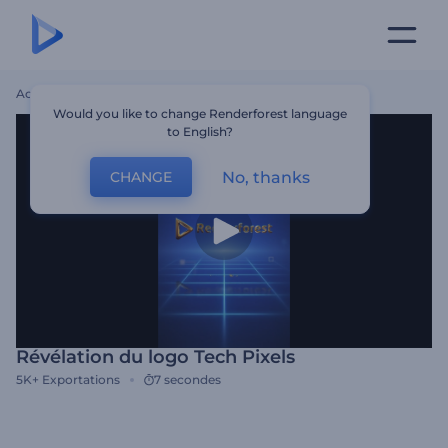
Accueil
Modèles
Révélation Du Logo Tech Pixels
Would you like to change Renderforest language
to English?
No, thanks
CHANGE
Révélation du logo Tech Pixels
5K+
Exportations
7 secondes