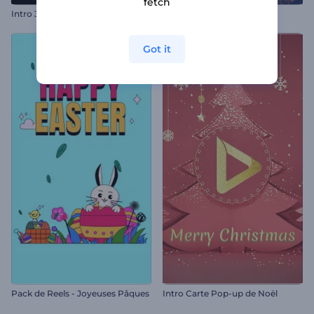
fetch
Intro 3D pixelisée
Ouverture de conte de fées
Got it
Pack de Reels - Joyeuses Pâques
Intro Carte Pop-up de Noël