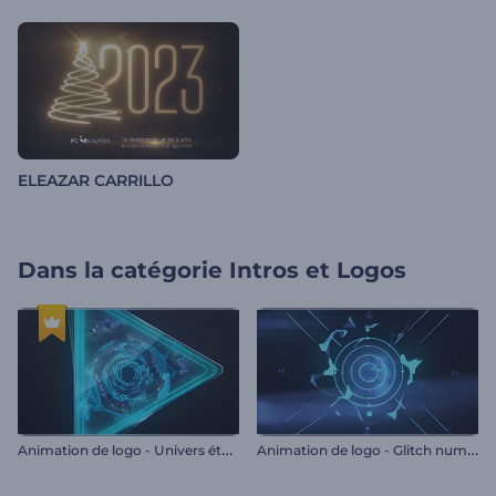
ELEAZAR CARRILLO
Dans la catégorie
Intros et Logos
A
nimation de logo - Univers étoilé
A
nimation de logo - Glitch numérique