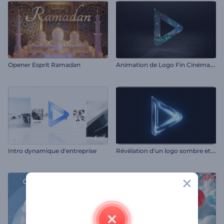
A
nimation de Logo Fin Cinématographique
Opener Esprit Ramadan
R
évélation d'un logo sombre et lumineux
Intro dynamique d'entreprise